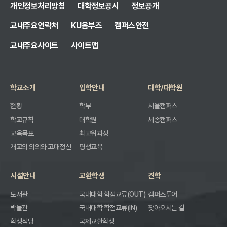
개인정보처리방침
대학정보공시
정보공개
교내주요연락처
KU옴부즈
캠퍼스안전
교내주요사이트
사이트맵
학교소개
입학안내
대학/대학원
현황
학부
서울캠퍼스
학교규칙
대학원
세종캠퍼스
교육목표
최고위과정
개교의 의의와 고대정신
평생교육
시설안내
교환학생
견학
도서관
국내대학 학점교류(OUT)
캠퍼스투어
박물관
국내대학 학점교류(IN)
찾아오시는 길
학생식당
국제교환학생