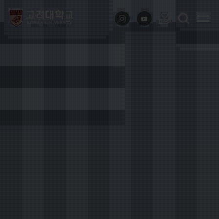
������б� ����ȭ