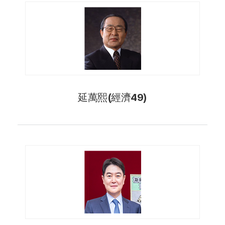
延萬熙(經濟49)