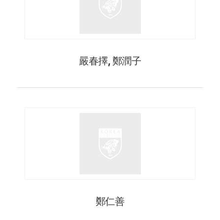
嚴春擇, 鄭潤子
鄭仁善