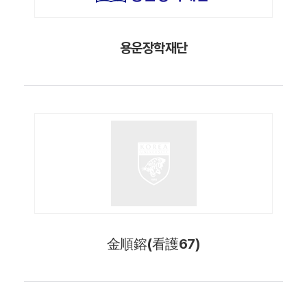
용운장학재단
金順鎔(看護67)