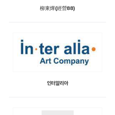
柳東燁(經營88)
인터알리아