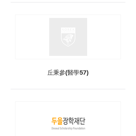
丘秉參(醫學57)