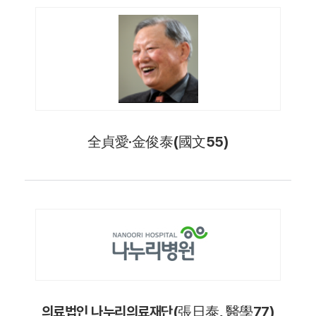
全貞愛·金俊泰(國文55)
의료법인 나누리의료재단(張日泰, 醫學77)