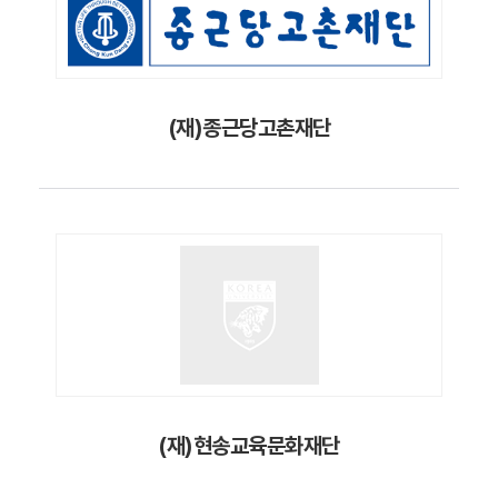
(재)종근당고촌재단
(재)현송교육문화재단