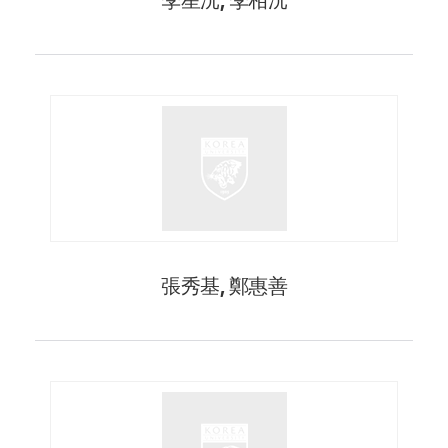
張秀基, 鄭惠善