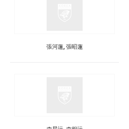
張河蓮, 張昭蓮
李星沅, 李相沅