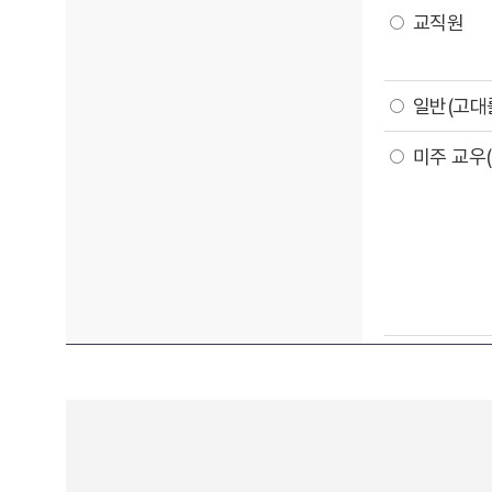
교직원
일반(고대
미주 교우(