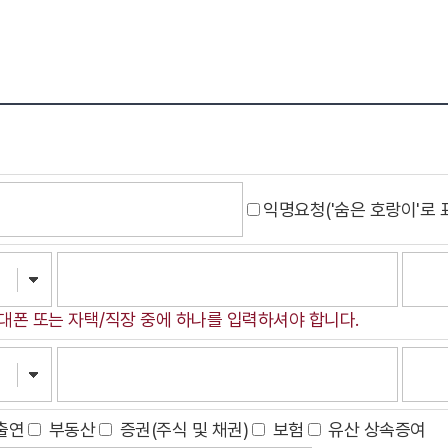
익명요청('숨은 호랑이'로 
대폰 또는 자택/직장 중에 하나를 입력하셔야 합니다.
출연
부동산
증권(주식 및 채권)
보험
유산 상속증여