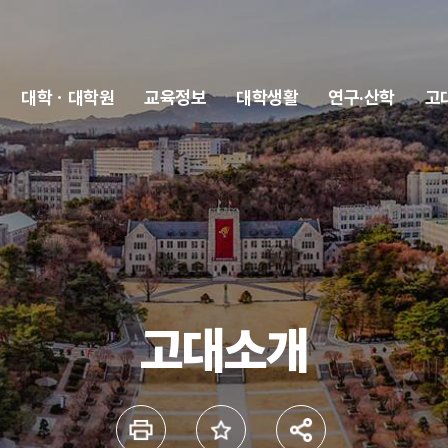
대학ㆍ대학원
교육정보
대학생활
연구·산학
고
고대소개