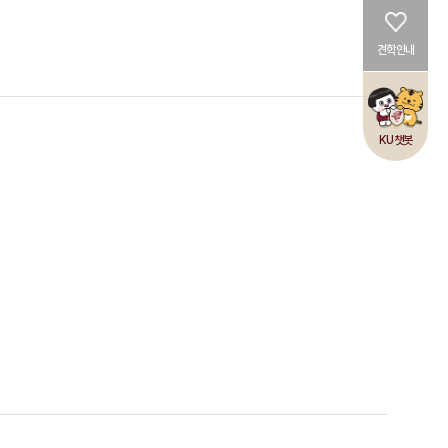
견학안내
KU챗봇