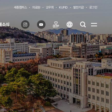
세종캠퍼스
의료원
교우회
KUPID
발전기금
로그인
대소식