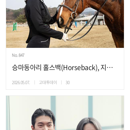
No. 847
승마동아리 홀스백(Horseback), 지평선을 가르는 질주, 초원의 바
2026.05.07.
고대투데이
30