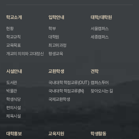
학교소개
입학안내
대학/대학원
현황
학부
서울캠퍼스
학교규칙
대학원
세종캠퍼스
교육목표
최고위과정
개교의 의의와 고대정신
평생교육
시설안내
교환학생
견학
도서관
국내대학 학점교류(OUT)
캠퍼스투어
박물관
국내대학 학점교류(IN)
찾아오시는 길
학생식당
국제교환학생
편의시설
체육시설
대학홍보
교육지원
학생활동