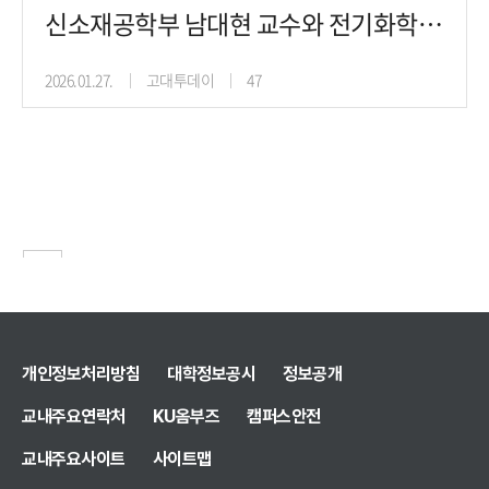
신소재공학부 남대현 교수와 전기화학 촉매 소재 연구실, 기후 위기 주범
2026.01.27.
고대투데이
47
2
3
4
5
6
7
8
9
1
10
개인정보처리방침
대학정보공시
정보공개
교내주요연락처
KU옴부즈
캠퍼스안전
교내주요사이트
사이트맵