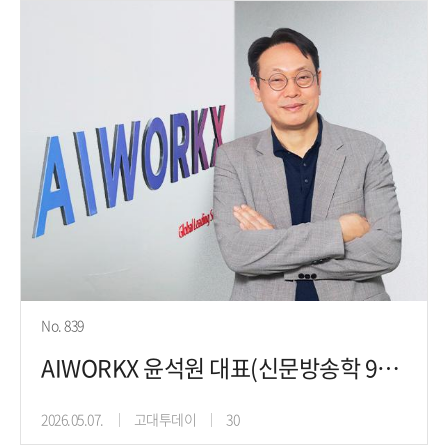
No. 839
AIWORKX 윤석원 대표(신문방송학 94), '다름'
2026.05.07.
고대투데이
30