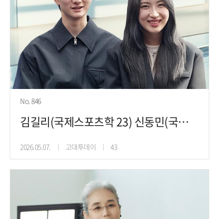
No. 846
김길리(국제스포츠학 23) 신동민(국제스포츠학 24), 밀라노 빙판 위를
2026.05.07.
고대투데이
43